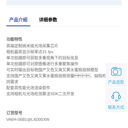
产品介绍
详细参数
功能特性
高端定制纳米级光场采集芯片
相机最高显示帧率达31 fps
单次拍摄即可获取多重视角下的目标信息
单次拍摄即可对原图像进行多重聚焦操作
可实时输出目标物国产又色又爽又黄水蜜桃视频模型
支持国产又色又爽又黄水蜜桃视频测量、缺陷检测等不
同需求
产品选型
配套高性能光场渲染软件
支持相机与光场检测算法SDK二次开发
联系方式
订货型号
VA6H-06B1@L4D00XW