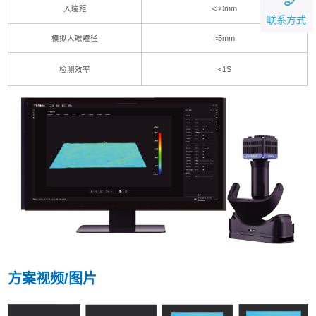
入瞳距
<30mm
联系方式
模拟人眼瞳径
≈5mm
检测效率
<1S
方案视频/图片